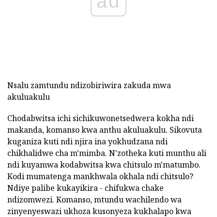
ad
Nsalu zamtundu ndizobiriwira zakuda mwa
akuluakulu
Chodabwitsa ichi sichikuwonetsedwera kokha ndi
makanda, komanso kwa anthu akuluakulu. Sikovuta
kuganiza kuti ndi njira ina yokhudzana ndi
chikhalidwe cha m'mimba. N'zotheka kuti munthu ali
ndi kuyamwa kodabwitsa kwa chitsulo m'matumbo.
Kodi mumatenga mankhwala okhala ndi chitsulo?
Ndiye palibe kukayikira - chifukwa chake
ndizomwezi. Komanso, mtundu wachilendo wa
zinyenyeswazi ukhoza kusonyeza kukhalapo kwa