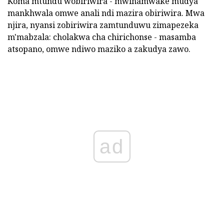
Koma mtundu wobiriwira - mwinamwake mudya
mankhwala omwe anali ndi mazira obiriwira. Mwa
njira, nyansi zobiriwira zamtunduwu zimapezeka
m'mabzala: cholakwa cha chirichonse - masamba
atsopano, omwe ndiwo maziko a zakudya zawo.
ad