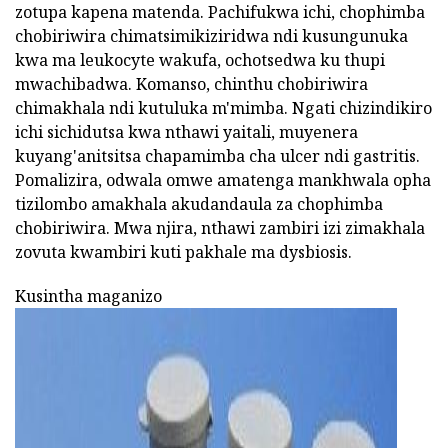
zotupa kapena matenda. Pachifukwa ichi, chophimba
chobiriwira chimatsimikiziridwa ndi kusungunuka
kwa ma leukocyte wakufa, ochotsedwa ku thupi
mwachibadwa. Komanso, chinthu chobiriwira
chimakhala ndi kutuluka m'mimba. Ngati chizindikiro
ichi sichidutsa kwa nthawi yaitali, muyenera
kuyang'anitsitsa chapamimba cha ulcer ndi gastritis.
Pomalizira, odwala omwe amatenga mankhwala opha
tizilombo amakhala akudandaula za chophimba
chobiriwira. Mwa njira, nthawi zambiri izi zimakhala
zovuta kwambiri kuti pakhale ma dysbiosis.
Kusintha maganizo