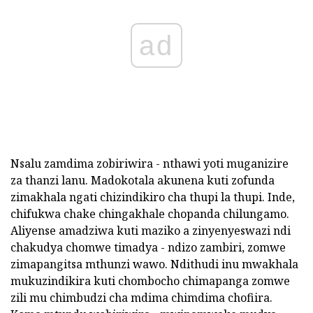
ad
Nsalu zamdima zobiriwira - nthawi yoti muganizire
za thanzi lanu. Madokotala akunena kuti zofunda
zimakhala ngati chizindikiro cha thupi la thupi. Inde,
chifukwa chake chingakhale chopanda chilungamo.
Aliyense amadziwa kuti maziko a zinyenyeswazi ndi
chakudya chomwe timadya - ndizo zambiri, zomwe
zimapangitsa mthunzi wawo. Ndithudi inu mwakhala
mukuzindikira kuti chombocho chimapanga zomwe
zili mu chimbudzi cha mdima chimdima chofiira.