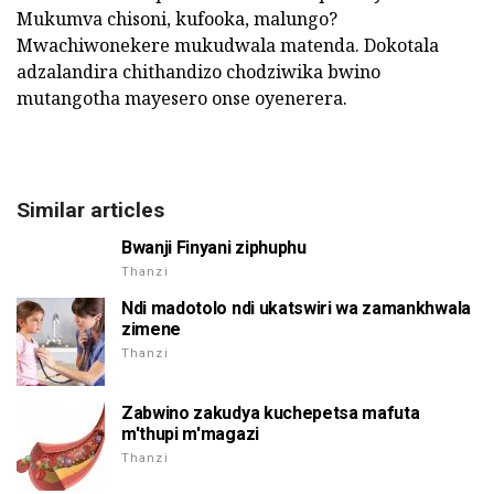
Mukumva chisoni, kufooka, malungo?
Mwachiwonekere mukudwala matenda. Dokotala
adzalandira chithandizo chodziwika bwino
mutangotha mayesero onse oyenerera.
Similar articles
Bwanji Finyani ziphuphu
Thanzi
Ndi madotolo ndi ukatswiri wa zamankhwala
zimene
Thanzi
Zabwino zakudya kuchepetsa mafuta
m'thupi m'magazi
Thanzi