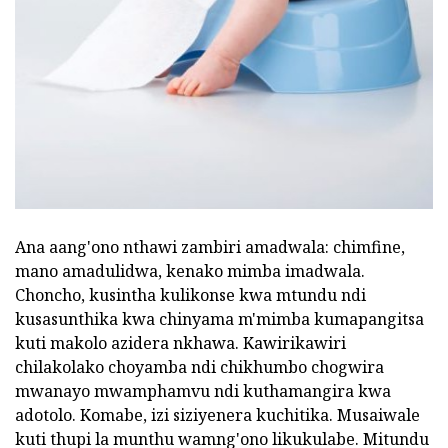
Ana aang'ono nthawi zambiri amadwala: chimfine,
mano amadulidwa, kenako mimba imadwala.
Choncho, kusintha kulikonse kwa mtundu ndi
kusasunthika kwa chinyama m'mimba kumapangitsa
kuti makolo azidera nkhawa. Kawirikawiri
chilakolako choyamba ndi chikhumbo chogwira
mwanayo mwamphamvu ndi kuthamangira kwa
adotolo. Komabe, izi siziyenera kuchitika. Musaiwale
kuti thupi la munthu wamng'ono likukulabe. Mitundu