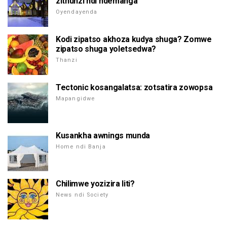
zithunzi ndi ndemanga
Oyendayenda
Kodi zipatso akhoza kudya shuga? Zomwe
zipatso shuga yoletsedwa?
Thanzi
Tectonic kosangalatsa: zotsatira zowopsa
Mapangidwe
Kusankha awnings munda
Home ndi Banja
Chilimwe yozizira liti?
News ndi Society