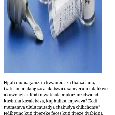
Ngati mumaganizira kwambiri za thanzi lanu,
tsatirani malangizo a akatswiri: samverani mlalikiyo
akuwonetsa. Kodi mwakhala mukuzunzidwa ndi
kusintha kosalekeza, kuphulika, mpweya? Kodi
mumamva ululu mutadya chakudya chilichonse?
Ndibwino kuti tipereke feces kuti tipeze dysbiosis.