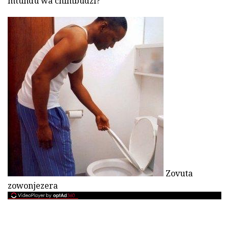
mtundu wa chimbudzi?
Zovuta
zowonjezera