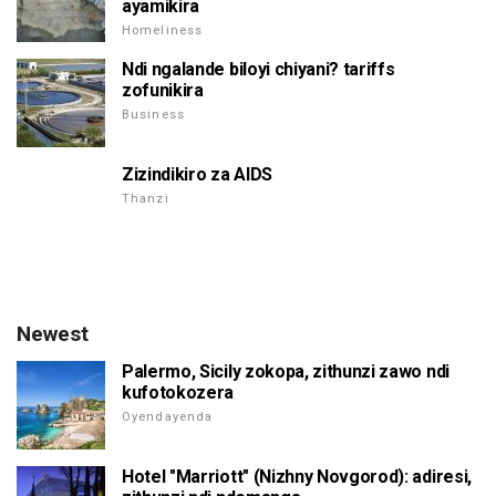
ayamikira
Homeliness
Ndi ngalande biloyi chiyani? tariffs
zofunikira
Business
Zizindikiro za AIDS
Thanzi
Newest
Palermo, Sicily zokopa, zithunzi zawo ndi
kufotokozera
Oyendayenda
Hotel "Marriott" (Nizhny Novgorod): adiresi,